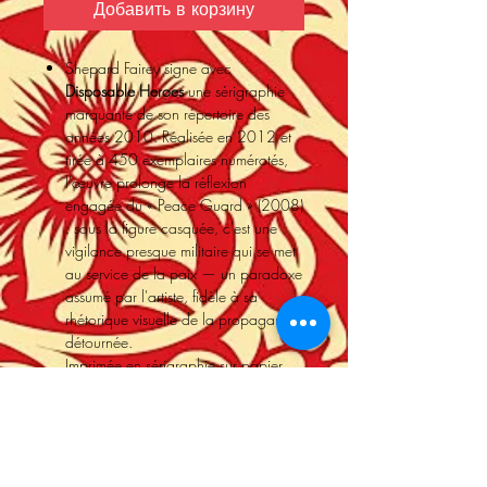
Добавить в корзину
Shepard Fairey signe avec
Disposable Heroes
une sérigraphie
marquante de son répertoire des
années 2010. Réalisée en 2012 et
tirée à 450 exemplaires numérotés,
l'œuvre prolonge la réflexion
engagée du « Peace Guard » (2008)
: sous la figure casquée, c'est une
vigilance presque militaire qui se met
au service de la paix — un paradoxe
assumé par l'artiste, fidèle à sa
rhétorique visuelle de la propagande
détournée.
Imprimée en sérigraphie sur papier
fine art Speckletone crème, format 61
x 46 cm, cette pièce signée et
numérotée à la main est proposée en
état neuf, non encadrée.
Shepard Fairey, fondateur du