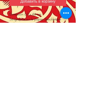
Добавить в корзину
Dimension 61 x 46 cm
Sérigraphie sur le papier Speckletone
crème. Signé par Shepard Fairey
Numéro d'édition de 300.
Année 2012
Store Policy