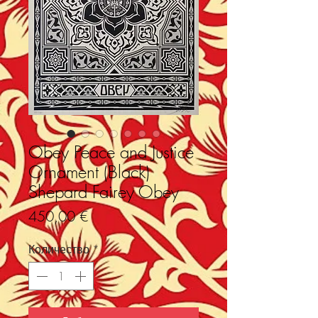
Obey Peace and Justice
Ornament (Black)
Shepard Fairey Obey
Цена
450,00 €
Количество
*