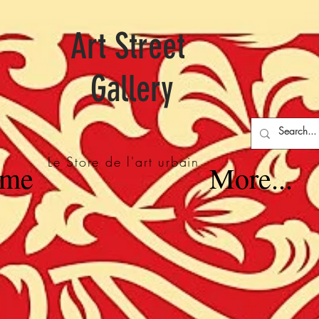
Art Street
Gallery
Le Store de l'art urbain
me
More...