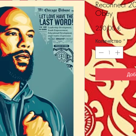
Reconnect 20
Obey
Цена
250,00 €
Количество
*
Доб