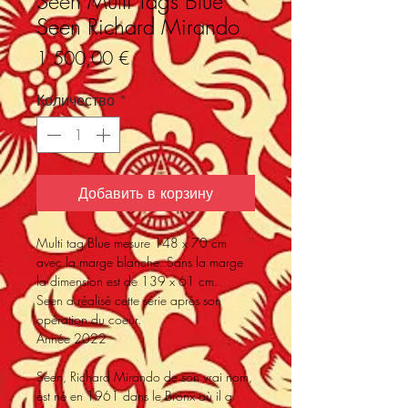
Seen Multi Tags Blue
Seen Richard Mirando
Цена
1 500,00 €
Количество
*
Добавить в корзину
Multi tag Blue mesure 148 x 70 cm
avec la marge blanche. Sans la marge
la dimension est de 139 x 61 cm.
Seen a réalisé cette série après son
opération du coeur.
Année 2022
Seen, Richard Mirando de son vrai nom,
est né en 1961 dans le Bronx où il a