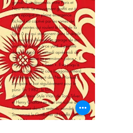
grandi. Il vit désormais entre Paris et
New York. Le mouvement graffiti est à
cette époque en pleine émergence.
Richard est captivé par les rames de
métro peintes qui roulent le long de la
ligne 6 ou qui stationnent dans le dépôt
de Lexington Avenue. Le garage de son
oncle est adossé à ce yard. Il pénètre
dans le dépôt un samedi après-midi de
1973 et réalise sa première « pièce ». Il
choisit le pseudo « Seen ». Il va jusqu’à
peindre des whole cars (wagons entiers)
qui marquent l’esprit des New-Yorkais.
Son père le bat régulièrement pour le
punir. En 1982, le film
documentaire Style Wars de Tony Silver
et Henry Chalfant en font une icône du
mouvement dans le reste du monde.
Surnommé le Godfather of Graffiti, Seen
en 1981, prend place aux côtés d'Andy
Warhol, Keith Haring et Basquiat, à