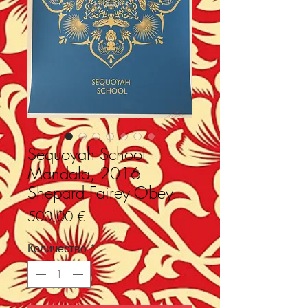
Sequoyah School
Mandala, 2016
Shepard Fairey Obey
Цена
500,00 €
Количество
*