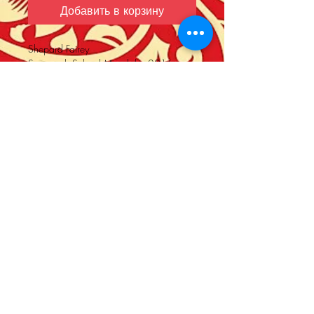
Добавить в корзину
Shepard Fairey
Sequoyah School Mandala, 2016
Sérigraphie papier Speckletone.
Signée et numérotée / 200 exemplaires
par Shepard Fairey
Dimensions : 61 x 46 cm
Année 2016
Store Policy